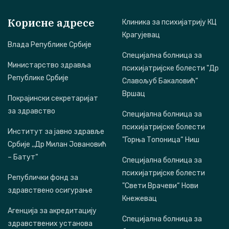
Корисне адресе
Клиника за психијатрију КЦ
Крагујевац
Влада Републике Србије
Специјална болница за
Министарство здравља
психијатријске болести "Др
Републике Србије
Славољуб Бакаловић“
Вршац
Покрајински секретаријат
за здравство
Специјална болница за
психијатријске болести
Институт за јавно здравље
"Горња Топоница“ Ниш
Србије ,,Др Милан Јовановић
– Батут“
Специјална болница за
психијатријске болести
Републички фонд за
"Свети Врачеви“ Нови
здравствено осигурање
Кнежевац
Агенција за акредитацију
Специјална болница за
здравствених установа