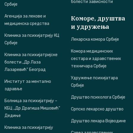
болести зависности
Србије
Агенција за лекове и
Коморе, друштва
медицинска средства
и удружења
Клиника за психијатрију КЦ
Лекарска комора Србије
Србије
Комора медицинских
Клиника за психијатријске
сестара и здравствених
болести ,,Др Лаза
техничара Србије
Лазаревић“ Београд
Удружење психијатара
Институт за ментално
Србије
здравље
Друштво психолога Србије
Болница за психијатрију –
КБЦ ,,Др Драгиша Мишовић“
Српско лекарско друштво
Дедиње
Друштво лекара Војводине
Клиника за психијатрију
Савез здравствених