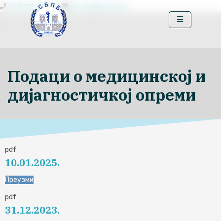
+228 872 4444
contact@email.com
Подаци о медицинској и
дијагностичкој опреми
pdf
10.01.2025.
Преузми
pdf
31.12.2023.