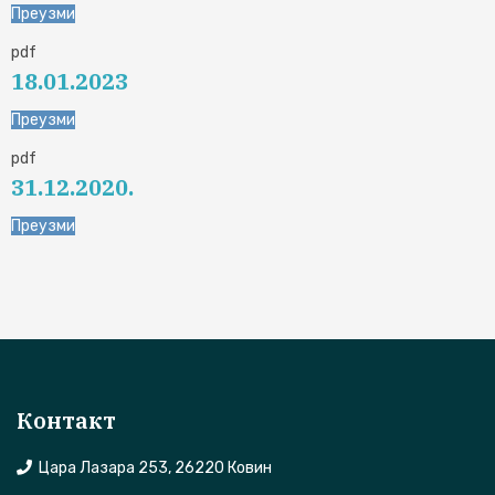
Преузми
pdf
18.01.2023
Преузми
pdf
31.12.2020.
Преузми
Контакт
Цара Лазара 253, 26220 Ковин