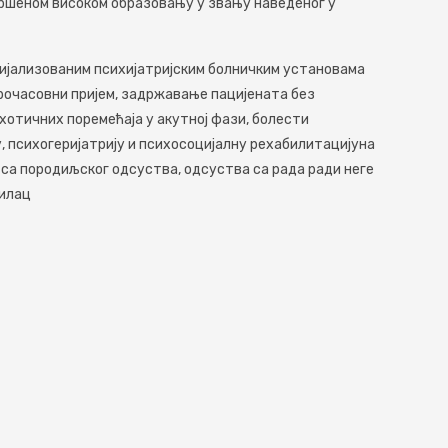
шеном високом образовању у звању наведеног у
ијализованим психијатријским болничким установама
рочасовни пријем, задржавање пацијената без
хотичних поремећаја у акутној фази, болести
, психогеријатрију и психосоцијалну рехабилитацијуна
 са породиљског одсуства, одсуства са рада ради неге
шилац