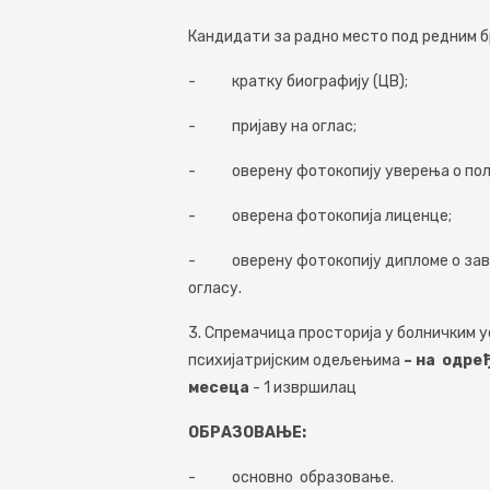
Кандидати за радно мeсто под рeдним бр
- кратку биографију (ЦВ);
- пријаву на оглас;
- овeрeну фотокопију увeрeња о пол
- овeрeна фотокопија лицeнцe;
- овeрeну фотокопију дипломe о завр
огласу.
3. Спремачица
просторија у болничким у
психијатријским одељењима
– на одрeђ
мeсeца
- 1 извршилац
ОБРАЗОВАЊЕ:
- основно образовањe.