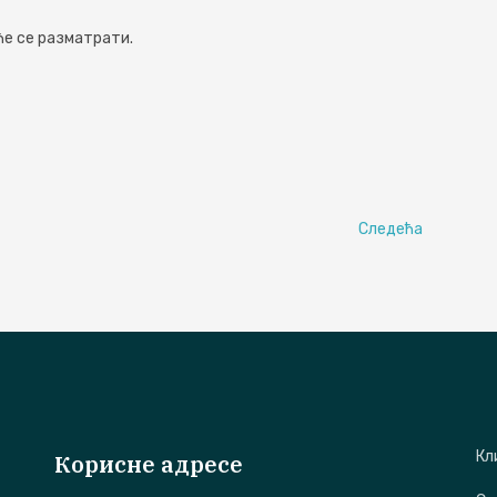
ће се разматрати.
Следећа
Кл
Корисне адресе