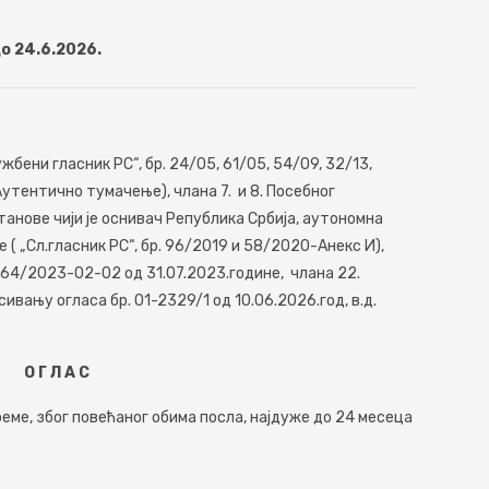
до 24.6.2026.
ужбени гласник РС“, бр. 24/05, 61/05, 54/09, 32/13,
-Аутентично тумачење), члана 7. и 8. Посебног
анове чији је оснивач Република Србија, аутономна
 ( „Сл.гласник РС“, бр. 96/2019 и 58/2020-Анекс И),
-64/2023-02-02 од 31.07.2023.године, члана 22.
ивању огласа бр. 01-2329/1 од 10.06.2026.год, в.д.
О Г Л А С
реме, због повећаног обима посла, најдуже до 24 месеца