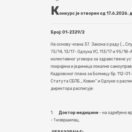
К
онкурс је отворен од 17.6.2026. 
Број: 01-2329/2
На основу члана 37. Закона о раду ( „ Сл
75/14, 13/17- Одлука УС, 113/17 и 95/18
колективног уговора за здравствене уст
покрајина и јединица локалне самоуправе
Кадровског плана за Болницу бр. 112-01
Статута СБПБ „ Ковин“ и Одлуке о распис
директора расписује:
1.
Доктор медицине
- на одређено в
- 1 извршилац.