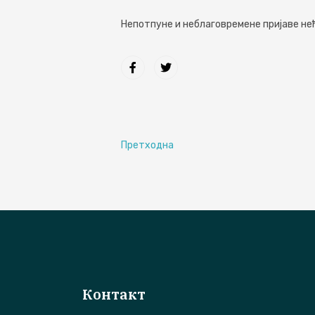
Непотпуне и неблаговремене пријаве не
Претходна
Контакт