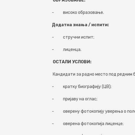
ОБРАЗОВАЊЕ:
- високо образовање.
Додатна знања / испити:
- стручни испит;
- лиценца.
ОСТАЛИ УСЛОВИ:
Кандидати за радно место под редним бр
- кратку биографију (ЦВ);
- пријаву на оглас;
- оверену фотокопију уверења о пол
- оверена фотокопија лиценце;