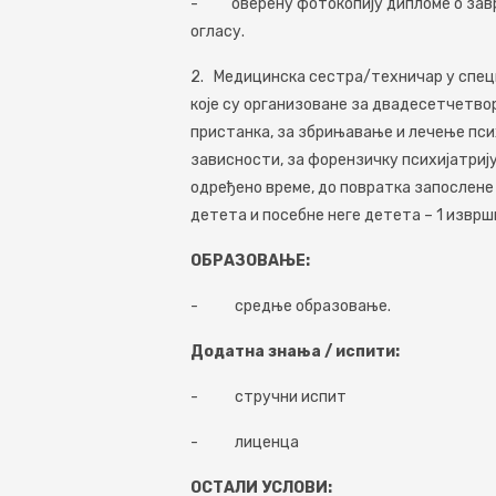
- оверену фотокопију дипломе о завр
огласу.
2.
Медицинска сестра/техничар у спец
које су организоване за двадесетчетво
пристанка, за збрињавање и лечење пси
зависности, за форензичку психијатрију
одређено време, до повратка запослене
детета и посебне неге детета – 1 извр
ОБРАЗОВА
Њ
Е:
- срeдњe образовањe.
Додатна знања / испити:
- стручни испит
- лицeнца
ОСТАЛИ УСЛОВИ: