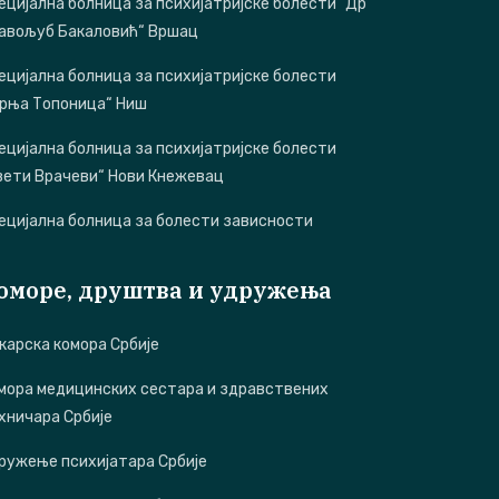
ецијална болница за психијатријске болести "Др
авољуб Бакаловић“ Вршац
ецијална болница за психијатријске болести
орња Топоница“ Ниш
ецијална болница за психијатријске болести
вети Врачеви“ Нови Кнежевац
ецијална болница за болести зависности
оморе, друштва и удружења
карска комора Србије
мора медицинских сестара и здравствених
хничара Србије
ружење психијатара Србије