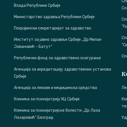
Сп
Влада Републике Србије
Сл
Министарство здравља Републике Србије
Сп
"Г
Покрајински секретаријат за здравство
Сп
Институт за јавно здравље Србије ,,Др Милан
"С
Јовановић – Батут“
Сп
Републички фонд за здравствено осигурање
Агенција за акредитацију здравствених установа
К
Србије
Агенција за лекове и медицинска средства
Ле
Клиника за психијатрију КЦ Србије
Ко
те
Клиника за психијатријске болести ,,Др Лаза
Лазаревић“ Београд
Уд