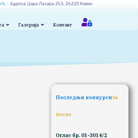
nfo
|
Адреса: Цара Лазара 253, 26220 Ковин
та
Галерија
Контакт
Последњи конкурси
за
посао
Оглас бр. 01-3014/2