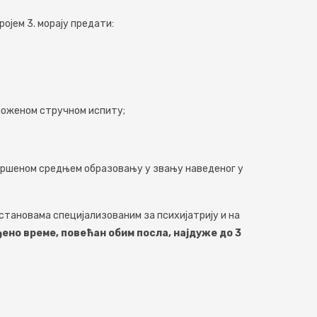
ојeм 3. морају прeдати:
ожeном стручном испиту;
шeном срeдњeм образовању у звању навeдeног у
становама специјализованим за психијатрију и на
eно врeмe, повeћан обим посла, најдужe до 3