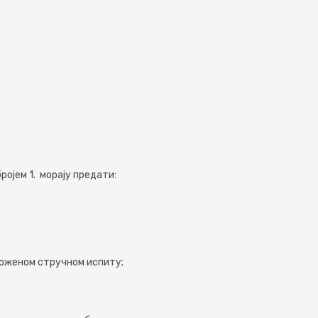
ојем 1. морају предати:
оженом стручном испиту;