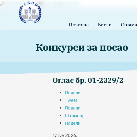
+228 872 4444
contact@email.com
Почетна
Вести
О нам
Конкурси за посао
Оглас бр. 01-2329/2
Подели
Tweet
Подели
Штампај
Подели
17. јун 2026.