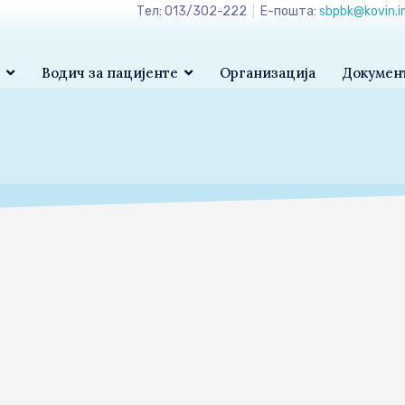
Тел: 013/302-222
|
Е-пошта:
sbpbk@kovin.i
а
Водич за пацијенте
Организација
Докумен