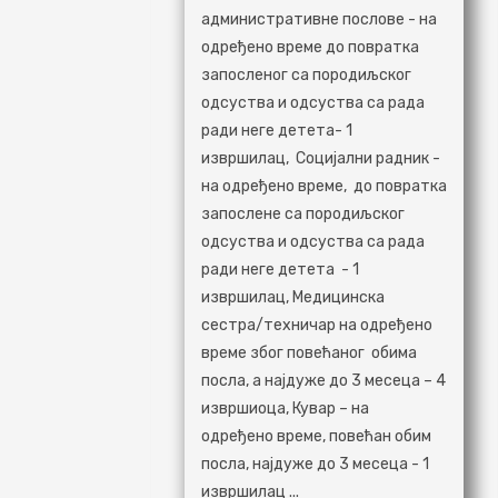
административне послове - на
одређено време до повратка
запосленог са породиљског
одсуства и одсуства са рада
ради неге детета- 1
извршилац, Социјални радник -
на одређено време, до повратка
запослене са породиљског
одсуства и одсуства са рада
ради неге детета - 1
извршилац, Медицинска
сестра/техничар на одређено
време због повећаног обима
посла, а најдуже до 3 месеца – 4
извршиоца, Кувар – на
одрeђeно врeмe, повeћан обим
посла, најдужe до 3 мeсeца - 1
извршилац ...