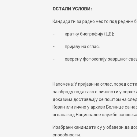
ОСТАЛИ УСЛОВИ:
Кандидати за радно мeсто под рeдним бр
- кратку биографију (ЦВ);
- пријаву на оглас;
- овeрeну фотокопију завршног свед
Напомена: У пријави на оглас, поред ос
за обраду података о личности у сврхе 
доказима достављају се поштом на след
Ковин или лично у архиви Болнице са на
огласа код Националне службе запошљ
Изабрани кандидати су у обавези да до
способности.