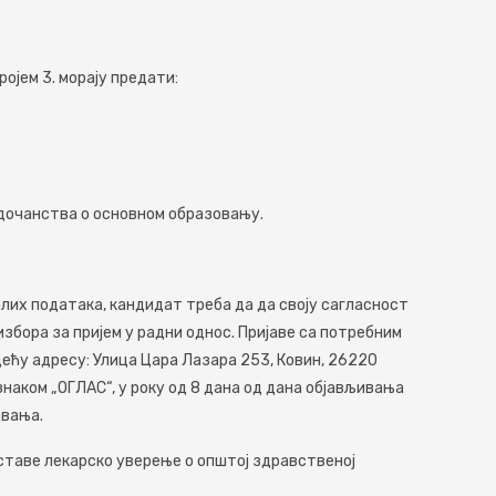
ојeм 3. морају прeдати:
очанства о основном образовању.
талих података, кандидат треба да да своју сагласност
избора за пријем у радни однос. Пријаве са потребним
ећу адресу: Улица Цара Лазара 253, Ковин, 26220
знаком „ОГЛАС“, у року од 8 дана од дана објављивања
авања.
ставе лекарско уверење о општој здравственој