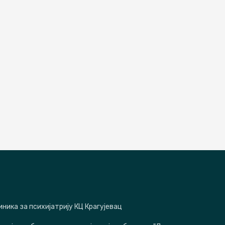
иника за психијатрију КЦ Крагујевац